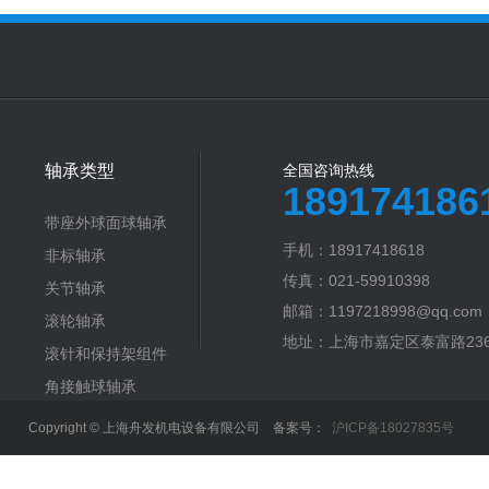
轴承类型
全国咨询热线
189174186
带座外球面球轴承
手机：18917418618
非标轴承
传真：021-59910398
关节轴承
邮箱：1197218998@qq.com
滚轮轴承
地址：上海市嘉定区泰富路23
滚针和保持架组件
角接触球轴承
Copyright © 上海舟发机电设备有限公司 备案号：
沪ICP备18027835号