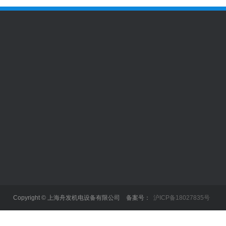
轴承类型
全国咨询热线
189174186
带座外球面球轴承
手机：18917418618
非标轴承
传真：021-59910398
关节轴承
邮箱：1197218998@qq.com
Copyright © 上海舟发机电设备有限公司 备案号：
沪ICP备18027835号
滚轮轴承
地址：上海市嘉定区泰富路23
滚针和保持架组件