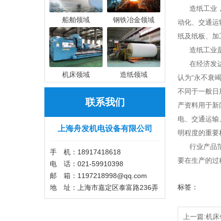
造纸工业，是
船舶领域
钢铁冶金领域
动化、交通运
纸及纸板、加
造纸工业是
在经济发达国
机床领域
造纸领域
认为“永不衰
不同于一般日
联系我们
产资料用于新
电、交通运输
上海舟发机电设备有限公司
明程度的重要
行业产品范围
手 机：18917418618
要在生产的过
电 话：021-59910398
邮 箱：1197218998@qq.com
标签：
地 址：上海市嘉定区泰富路236弄
上一篇:机床