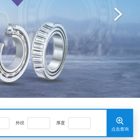
外径
厚度
点击查询