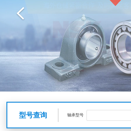
型号查询
轴承型号