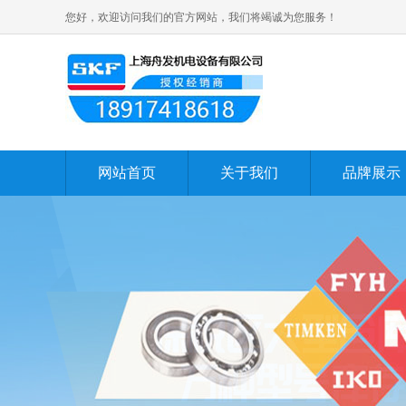
您好，欢迎访问我们的官方网站，我们将竭诚为您服务！
网站首页
关于我们
品牌展示