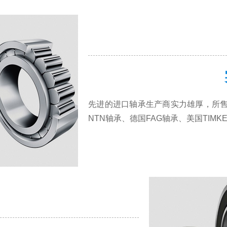
先进的进口轴承生产商实力雄厚，所售
NTN轴承、德国FAG轴承、美国TIMKEN