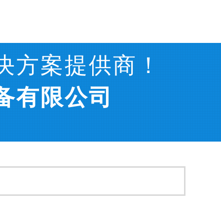
决方案提供商！
备有限公司