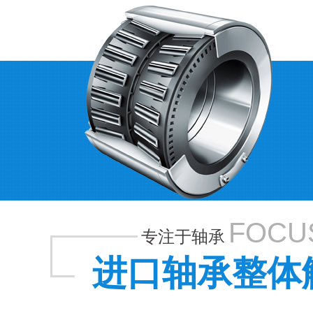
FOCU
专注于轴承
进口轴承整体