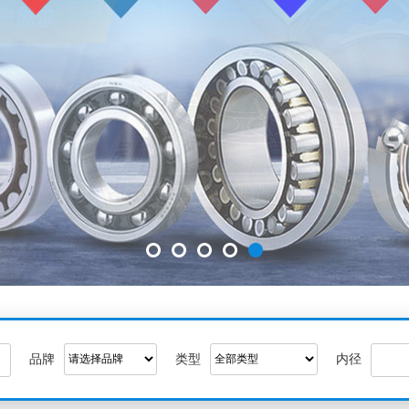
品牌
类型
内径